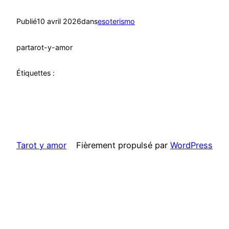
Publié
10 avril 2026
dans
esoterismo
par
tarot-y-amor
Étiquettes :
Tarot y amor
Fièrement propulsé par
WordPress