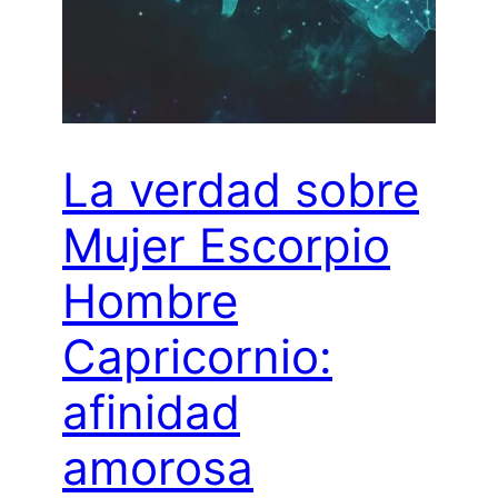
La verdad sobre
Mujer Escorpio
Hombre
Capricornio:
afinidad
amorosa